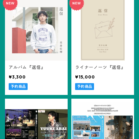
LPレコード
その他
生写真
トートバッグ
アルバム『返信』
ライナーノーツ『返信』
¥3,300
¥15,000
予約商品
予約商品