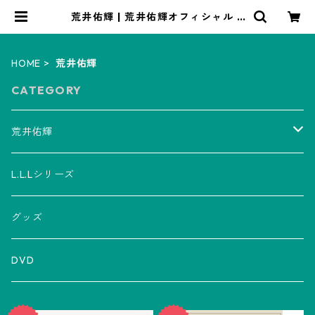
荒井佑輝 | 荒井佑輝オフィシャル E
Cショップ
HOME
荒井佑輝
CATEGORY
荒井佑輝
CD
L.L.Lシリーズ
アルバム
グッズ
グッズ
ミニアルバム
Tシャツ
チケット
DVD
シングル
マフラータオル
LLL