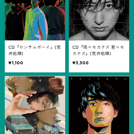
CD『ロンサムボーイ』(荒
CD『雨ニモカテズ 君ニモ
井佑輝)
カテズ』(荒井佑輝)
¥1,100
¥3,300