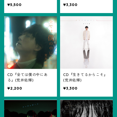
¥5,500
¥3,300
CD『全ては僕の中にあ
CD『生きてるからこそ』
る』(荒井佑輝)
(荒井佑輝)
¥2,200
¥3,300