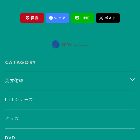
保存
シェア
LINE
ポスト
CATAGORY
荒井佑輝
CD
L.L.Lシリーズ
アルバム
グッズ
グッズ
ミニアルバム
Tシャツ
チケット
DVD