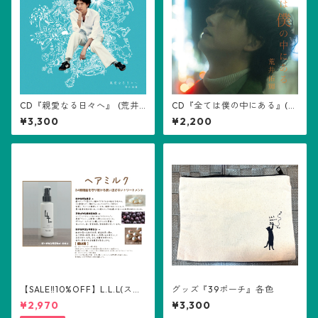
CD『親愛なる日々へ』 (荒井
CD『全ては僕の中にある』(荒
佑輝)
井佑輝)
¥3,300
¥2,200
【SALE‼️10%OFF】L.L.L(スリ
グッズ『39ポーチ』各色
ーエル) ヘアミルク100ml
¥2,970
¥3,300