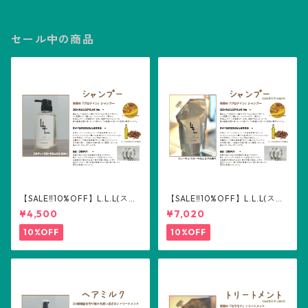
セール中の商品
【SALE‼️10%OFF】L.L.L(スリ
【SALE‼️10%OFF】L.L.L(スリ
ーエル) シャンプー300ml
ーエル) シャンプー詰め替え用
¥4,500
¥7,020
500ml
10%OFF
10%OFF