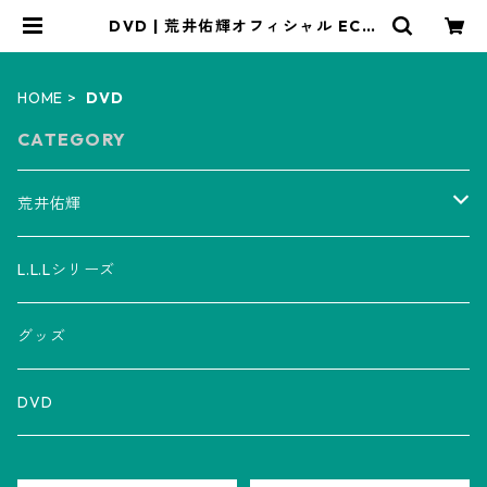
DVD | 荒井佑輝オフィシャル ECシ
ョップ
HOME
DVD
CATEGORY
荒井佑輝
CD
L.L.Lシリーズ
アルバム
グッズ
グッズ
ミニアルバム
Tシャツ
チケット
DVD
シングル
マフラータオル
LLL