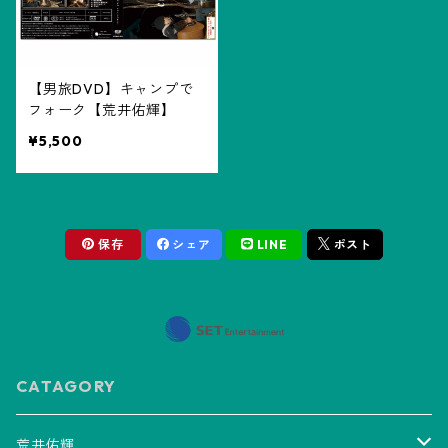
【男旅DVD】キャンプで
フォーク【荒井佑輝】
¥5,500
保存
シェア
LINE
ポスト
CATAGORY
荒井佑輝