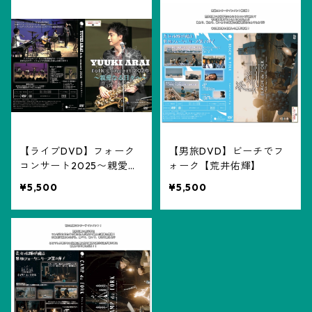
LPレコード
その他
生写真
トートバッグ
【ライブDVD】フォーク
【男旅DVD】ビーチでフ
コンサート2025〜親愛な
ォーク【荒井佑輝】
る日々へ～
¥5,500
¥5,500