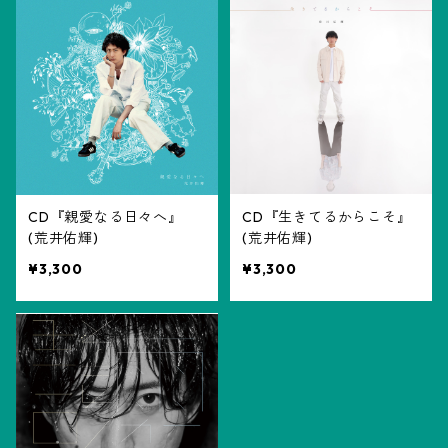
LPレコード
その他
生写真
トートバッグ
CD『親愛なる日々へ』
CD『生きてるからこそ』
(荒井佑輝)
(荒井佑輝)
¥3,300
¥3,300