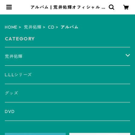
アルバム | 荒井佑輝オフィシャル E
Cショップ
HOME
荒井佑輝
CD
アルバム
CATEGORY
荒井佑輝
CD
L.L.Lシリーズ
アルバム
グッズ
グッズ
ミニアルバム
Tシャツ
チケット
DVD
シングル
マフラータオル
LLL