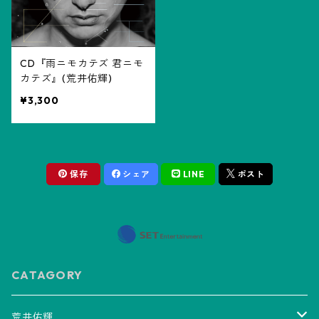
CD『雨ニモカテズ 君ニモ
カテズ』(荒井佑輝)
¥3,300
保存
シェア
LINE
ポスト
CATAGORY
荒井佑輝