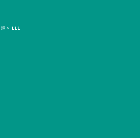
佑輝
LLL