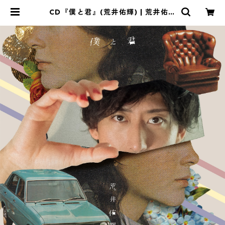
CD『僕と君』(荒井佑輝) | 荒井佑輝
オフィシャル ECショップ