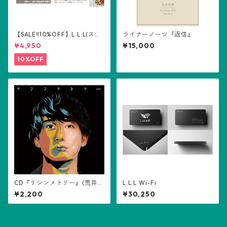
【SALE‼️10%OFF】L.L.L(スリ
ライナーノーツ『返信』
ーエル) トリートメント300m
¥4,950
¥15,000
l
10%OFF
CD『リシンメトリー』(荒井佑
L.L.L Wi-Fi
輝)
¥2,200
¥30,250