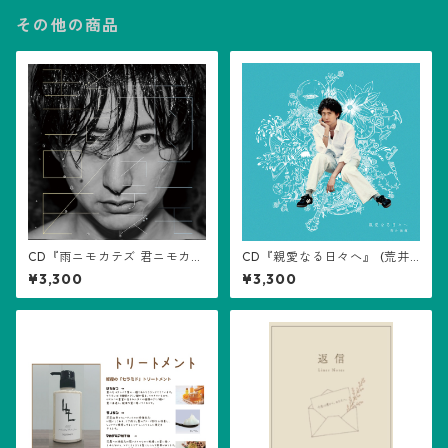
その他の商品
CD『雨ニモカテズ 君ニモカテ
CD『親愛なる日々へ』 (荒井
ズ』(荒井佑輝)
佑輝)
¥3,300
¥3,300