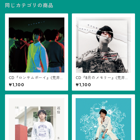
同じカテゴリの商品
CD『ロンサムボーイ』(荒井佑
CD『8月のメモリー』(荒井佑
輝)
輝)
¥1,100
¥1,100