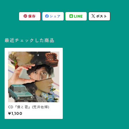
保存
シェア
LINE
ポスト
最近チェックした商品
CD『僕と君』(荒井佑輝)
¥1,100