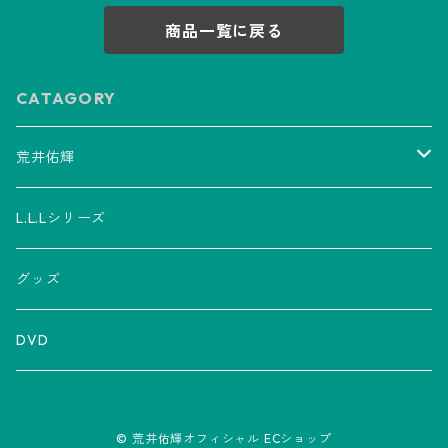
商品一覧に戻る
CATAGORY
荒井佑輝
CD
L.L.Lシリーズ
アルバム
グッズ
グッズ
ミニアルバム
Tシャツ
チケット
DVD
シングル
マフラータオル
LLL
© 荒井佑輝オフィシャル ECショップ
LPレコード