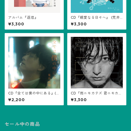
アルバム『返信』
CD『親愛なる日々へ』 (荒井
佑輝)
¥3,300
¥3,300
CD『全ては僕の中にある』(荒
CD『雨ニモカテズ 君ニモカテ
井佑輝)
ズ』(荒井佑輝)
¥2,200
¥3,300
セール中の商品