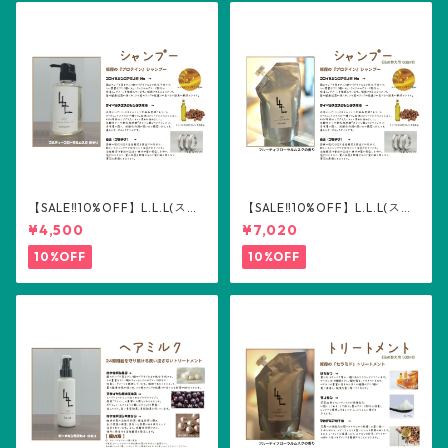
【SALE‼️10%OFF】L.L.L(スリ
【SALE‼️10%OFF】L.L.L(スリ
ーエル) シャンプー300ml
ーエル) シャンプー詰め替え用
¥4,500
¥7,020
500ml
10%OFF
10%OFF