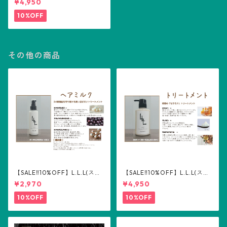
¥4,950
l
10%OFF
その他の商品
【SALE‼️10%OFF】L.L.L(スリ
【SALE‼️10%OFF】L.L.L(スリ
ーエル) ヘアミルク100ml
ーエル) トリートメント300m
¥2,970
¥4,950
l
10%OFF
10%OFF