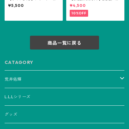
サート2025〜親愛なる日々へ
ーエル) シャンプー300ml
¥5,500
¥4,500
～
10%OFF
商品一覧に戻る
CATAGORY
荒井佑輝
CD
L.L.Lシリーズ
アルバム
グッズ
グッズ