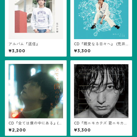
アルバム『返信』
CD『親愛なる日々へ』 (荒井
佑輝)
¥3,300
¥3,300
CD『全ては僕の中にある』(荒
CD『雨ニモカテズ 君ニモカテ
井佑輝)
ズ』(荒井佑輝)
¥2,200
¥3,300