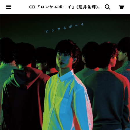
CD『ロンサムボーイ』(荒井佑輝) |
荒井佑輝オフィシャル ECショップ