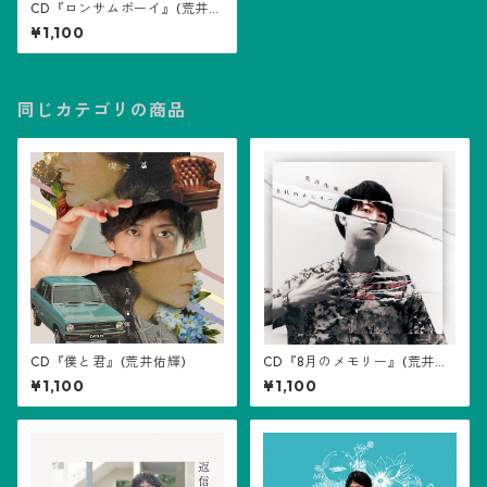
CD『ロンサムボーイ』(荒井佑
輝)
¥1,100
同じカテゴリの商品
CD『僕と君』(荒井佑輝)
CD『8月のメモリー』(荒井佑
輝)
¥1,100
¥1,100