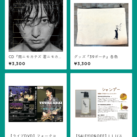
CD『雨ニモカテズ 君ニモカテ
グッズ『39ポーチ』各色
ズ』(荒井佑輝)
¥3,300
¥3,300
【ライブDVD】フォークコン
【SALE‼️10%OFF】L.L.L(スリ