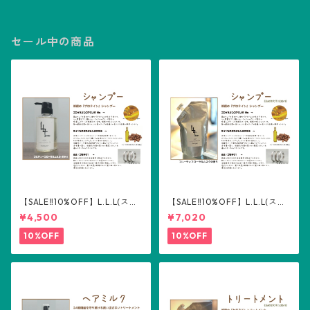
セール中の商品
【SALE‼️10%OFF】L.L.L(スリ
【SALE‼️10%OFF】L.L.L(スリ
ーエル) シャンプー300ml
ーエル) シャンプー詰め替え用
¥4,500
¥7,020
500ml
10%OFF
10%OFF