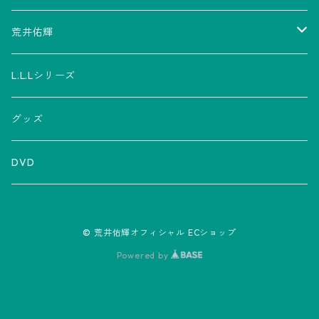
荒井佑輝
CD
L.L.Lシリーズ
アルバム
グッズ
グッズ
ミニアルバム
Tシャツ
チケット
DVD
シングル
マフラータオル
LLL
© 荒井佑輝オフィシャル ECショップ
LPレコード
その他
Powered by
生写真