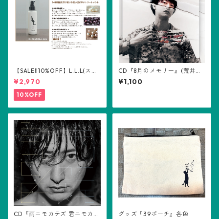
【SALE‼️10%OFF】L.L.L(スリ
CD『8月のメモリー』(荒井佑
ーエル) ヘアミルク100ml
輝)
¥2,970
¥1,100
10%OFF
CD『雨ニモカテズ 君ニモカテ
グッズ『39ポーチ』各色