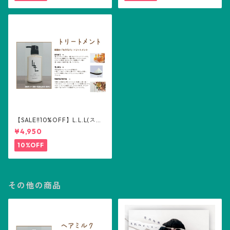
【SALE‼️10%OFF】L.L.L(スリ
ーエル) トリートメント300m
¥4,950
l
10%OFF
その他の商品