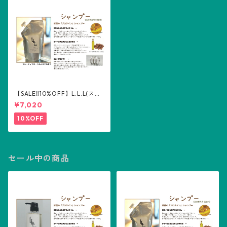
【SALE‼️10%OFF】L.L.L(スリ
ーエル) シャンプー詰め替え用
¥7,020
500ml
10%OFF
セール中の商品