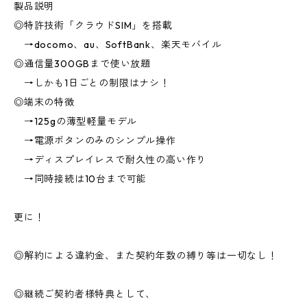
製品説明
◎特許技術「クラウドSIM」を搭載
→docomo、au、SoftBank、楽天モバイル
◎通信量300GBまで使い放題
→しかも1日ごとの制限はナシ！
◎端末の特徴
→125gの薄型軽量モデル
→電源ボタンのみのシンプル操作
→ディスプレイレスで耐久性の高い作り
→同時接続は10台まで可能
更に！
◎解約による違約金、また契約年数の縛り等は一切なし！
◎継続ご契約者様特典として、