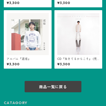
ズ』(荒井佑輝)
¥3,300
¥3,300
アルバム『返信』
CD『生きてるからこそ』 (荒
井佑輝)
¥3,300
¥3,300
商品一覧に戻る
CATAGORY